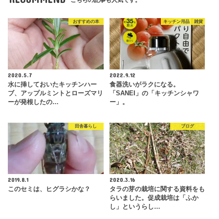
こちらの記事も人気です。
おすすめの本
キッチン用品 雑貨
2020.5.7
2022.9.12
水に挿しておいたキッチンハー
食器洗いがラクになる。
ブ、アップルミントとローズマリ
「SANEI」の「キッチンシャワ
ーが発根したの…
ー」。
田舎暮らし
ブログ
2019.8.1
2020.3.16
このセミは、ヒグラシかな？
タラの芽の栽培に関する資料をも
らいました。促成栽培は「ふか
し」というらし…