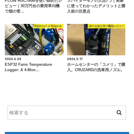
PLOW RGC760Bを使い始めたレ
スパイダーモアの欠点7つ｜実際
ビュー｜30万円台の乗用草刈機
に使ってわかったデメリットと購
で畑の管…
入前の注意点
Farm IoT in English
ホームセンター商品レビュー
2026.6.28
2026.5.17
ESP32 Farm Temperature
ホームセンターの「コメリ」で購
Logger: A 4-Mon…
入。CRUZARDの洗車用ノズル。