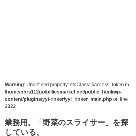
Warning
: Undefined property: stdClass::$access_token in
/home/nhrs112go/billiesmarket.net/public_html/wp-
content/plugins/yyi-rinker/yyi_rinker_main.php
on line
2322
業務用。「野菜のスライサー」を探
している。