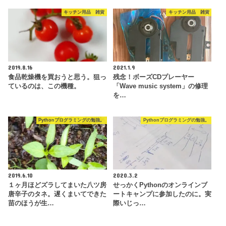
キッチン用品 雑貨
キッチン用品 雑貨
2019.8.16
2021.1.9
食品乾燥機を買おうと思う。狙っ
残念！ボーズCDプレーヤー
ているのは、この機種。
「Wave music system」の修理
を…
Pythonプログラミングの勉強。
Pythonプログラミングの勉強。
2019.6.10
2020.3.2
１ヶ月ほどズラしてまいた八ツ房
せっかくPythonのオンラインブ
唐辛子のタネ。遅くまいてできた
ートキャンプに参加したのに。実
苗のほうが生…
際いじっ…