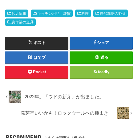
お店情報
キッチン用品 雑貨
料理
自然栽培の野菜
農作業の道具
ポスト
シェア
はてブ
送る
Pocket
feedly
2022年。「ウドの新芽」が出ました。
発芽率いいかも！ロックウールへの種まき。
RECOMMEND