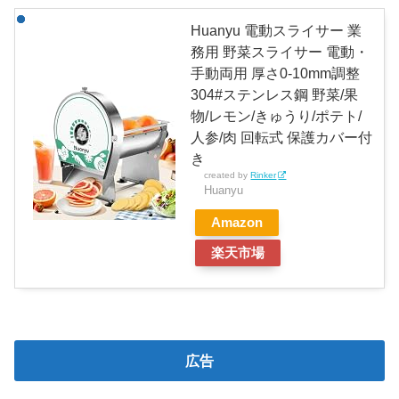
Huanyu 電動スライサー 業
務用 野菜スライサー 電動・
手動両用 厚さ0-10mm調整
304#ステンレス鋼 野菜/果
物/レモン/きゅうり/ポテト/
人参/肉 回転式 保護カバー付
き
created by
Rinker
Huanyu
Amazon
楽天市場
広告