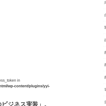
ess_token in
html/wp-content/plugins/yyi-
のビジネス実装」。