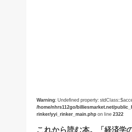
Warning
: Undefined property: stdClass::$acc
/home/nhrs112go/billiesmarket.net/public_
rinker/yyi_rinker_main.php
on line
2322
これから読む本。「経済学