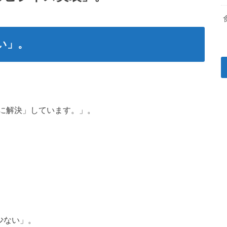
い」。
に解決」しています。」。
少ない」。