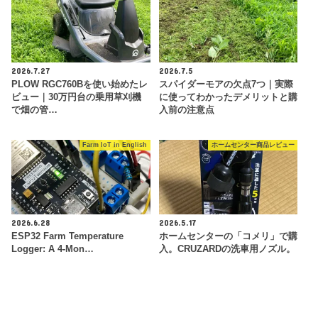
2026.7.27
2026.7.5
PLOW RGC760Bを使い始めたレ
スパイダーモアの欠点7つ｜実際
ビュー｜30万円台の乗用草刈機
に使ってわかったデメリットと購
で畑の管…
入前の注意点
Farm IoT in English
ホームセンター商品レビュー
2026.6.28
2026.5.17
ESP32 Farm Temperature
ホームセンターの「コメリ」で購
Logger: A 4-Mon…
入。CRUZARDの洗車用ノズル。