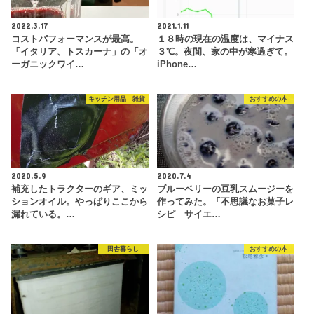
2022.3.17
2021.1.11
コストパフォーマンスが最高。
１８時の現在の温度は、マイナス
「イタリア、トスカーナ」の「オ
３℃。夜間、家の中が寒過ぎて。
ーガニックワイ…
iPhone…
キッチン用品 雑貨
おすすめの本
2020.5.9
2020.7.4
補充したトラクターのギア、ミッ
ブルーベリーの豆乳スムージーを
ションオイル。やっぱりここから
作ってみた。「不思議なお菓子レ
漏れている。…
シピ サイエ…
田舎暮らし
おすすめの本