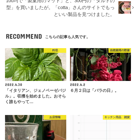
100均で「製菓用のマット」と、300円の「タルトの
型」を買いましたが。「cotta」さんのサイトでもっ
といい製品を見つけました。
RECOMMEND
こちらの記事も人気です。
料理
自然栽培の野菜
2022.6.30
2022.6.2
「イタリアン、ジェノベーゼバジ
６月２日は「バラの日」。
ル」。収穫を始めました。おそら
く誰もやって…
お店情報
キッチン用品 雑貨