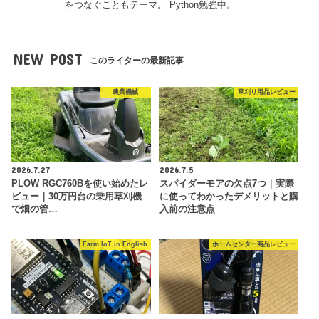
をつなぐこともテーマ。 Python勉強中。
NEW POST
このライターの最新記事
農業機械
草刈り用品レビュー
2026.7.27
2026.7.5
PLOW RGC760Bを使い始めたレ
スパイダーモアの欠点7つ｜実際
ビュー｜30万円台の乗用草刈機
に使ってわかったデメリットと購
で畑の管…
入前の注意点
Farm IoT in English
ホームセンター商品レビュー