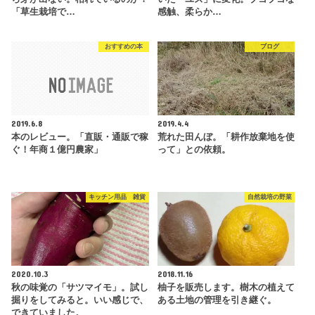
「草生栽培で…
感触、柔らか…
おすすめの本
ブログ
2019.6.8
2019.4.4
本のレビュー。「直販・通販で稼
荒れた田んぼ。「耕作放棄地を使
ぐ！年商１億円農家」
って」との依頼。
キッチン用品 雑貨
自然栽培の野菜
2020.10.3
2018.11.16
秋の味覚の「サツマイモ」。試し
柚子を販売します。樹木の植えて
掘りをしてみると。いい感じで、
ある土地の管理を引き継ぐ。
できていました。