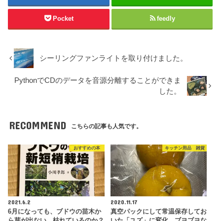
Pocket
feedly
シーリングファンライトを取り付けました。
PythonでCDのデータを音源分離することができま
した。
RECOMMEND
こちらの記事も人気です。
おすすめの本
キッチン用品 雑貨
2021.6.2
2020.11.17
6月になっても、ブドウの苗木か
真空パックにして常温保存してお
ら芽が出ない。枯れているのか？
いた「ユズ」に変化。ブヨブヨな