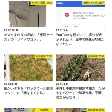
キッチン用品 雑貨
製品レビュー、紹介
2022.12.14
2021.5.4
デスクまわりの収納に「東洋ケー
YouTubeを観ていて、広告が表
ス」の「サイドワゴン」。
示されたり、途中で映像がCMに
なったり…
自然栽培の野菜
自然栽培の野菜
2022.5.16
2021.4.19
細かいタネを「ロックウール栽培
手押し手動式中耕除草機の「たが
マット」に「種をまく方法」。
やすパワー」で除草作業。手間、
労力がかなり…
お店情報
自然栽培の野菜