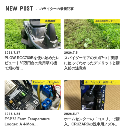
NEW POST
このライターの最新記事
農業機械
草刈り用品レビュー
2026.7.27
2026.7.5
PLOW RGC760Bを使い始めたレ
スパイダーモアの欠点7つ｜実際
ビュー｜30万円台の乗用草刈機
に使ってわかったデメリットと購
で畑の管…
入前の注意点
Farm IoT in English
ホームセンター商品レビュー
2026.6.28
2026.5.17
ESP32 Farm Temperature
ホームセンターの「コメリ」で購
Logger: A 4-Mon…
入。CRUZARDの洗車用ノズル。