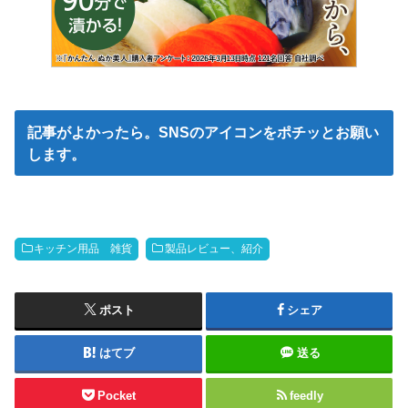
記事がよかったら。SNSのアイコンをポチッとお願い
します。
キッチン用品 雑貨
製品レビュー、紹介
ポスト
シェア
はてブ
送る
Pocket
feedly