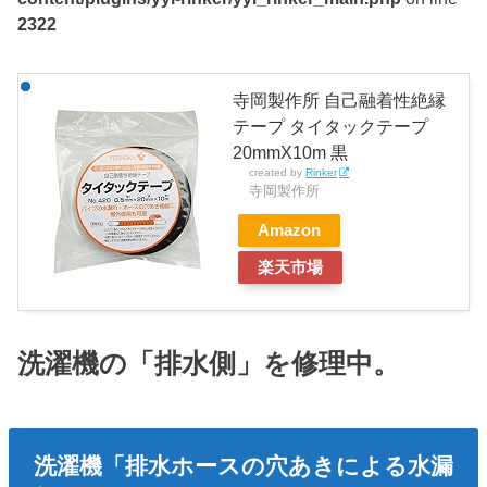
2322
寺岡製作所 自己融着性絶縁
テープ タイタックテープ
20mmX10m 黒
created by
Rinker
寺岡製作所
Amazon
楽天市場
洗濯機の「排水側」を修理中。
洗濯機「排水ホースの穴あきによる水漏