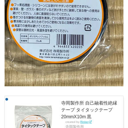
寺岡製作所 自己融着性絶縁
テープ タイタックテープ
20mmX10m 黒
created by
Rinker
寺岡製作所