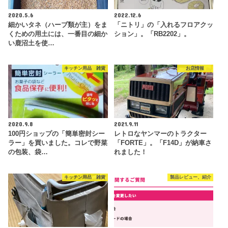
2020.5.6
2022.12.6
細かいタネ（ハーブ類が主）をま
「ニトリ」の「入れるフロアクッ
くための用土には、一番目の細か
ション」。「RB2202」。
い鹿沼土を使…
キッチン用品 雑貨
お店情報
2020.9.8
2021.9.11
100円ショップの「簡単密封シー
レトロなヤンマーのトラクター
ラー」を買いました。コレで野菜
「FORTE」。「F14D」が納車さ
の包装、袋…
れました！
キッチン用品 雑貨
製品レビュー、紹介