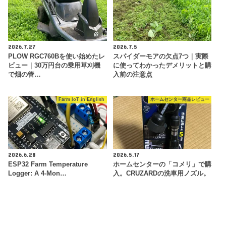
2026.7.27
2026.7.5
PLOW RGC760Bを使い始めたレ
スパイダーモアの欠点7つ｜実際
ビュー｜30万円台の乗用草刈機
に使ってわかったデメリットと購
で畑の管…
入前の注意点
Farm IoT in English
ホームセンター商品レビュー
2026.6.28
2026.5.17
ESP32 Farm Temperature
ホームセンターの「コメリ」で購
Logger: A 4-Mon…
入。CRUZARDの洗車用ノズル。