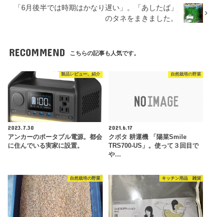
「6月後半では時期はかなり遅い」。「あしたば」
のタネをまきました。
RECOMMEND
こちらの記事も人気です。
製品レビュー、紹介
自然栽培の野菜
2023.7.30
2021.6.17
アンカーのポータブル電源。都会
クボタ 耕運機 「陽菜Smile
に住んでいる実家に設置。
TRS700-US」。使って３回目で
や…
自然栽培の野菜
キッチン用品 雑貨