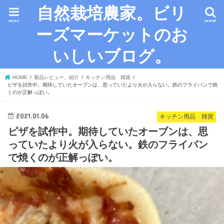
自然栽培農家。ビリ
menu
search
ーズマーケットのお
いしいブログ。
HOME
製品レビュー、紹介
キッチン用品 雑貨
ピザを試作中。期待していたオーブンは、思っていたより火が入らない。鉄のフライパンで焼
くのが正解っぽい。
2021.01.06
キッチン用品 雑貨
ピザを試作中。期待していたオーブンは、思
っていたより火が入らない。鉄のフライパン
で焼くのが正解っぽい。