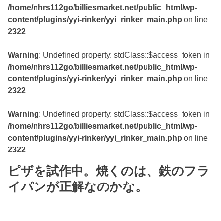
/home/nhrs112go/billiesmarket.net/public_html/wp-
content/plugins/yyi-rinker/yyi_rinker_main.php
on line
2322
Warning
: Undefined property: stdClass::$access_token in
/home/nhrs112go/billiesmarket.net/public_html/wp-
content/plugins/yyi-rinker/yyi_rinker_main.php
on line
2322
Warning
: Undefined property: stdClass::$access_token in
/home/nhrs112go/billiesmarket.net/public_html/wp-
content/plugins/yyi-rinker/yyi_rinker_main.php
on line
2322
ピザを試作中。焼くのは、鉄のフラ
イパンが正解なのかな。