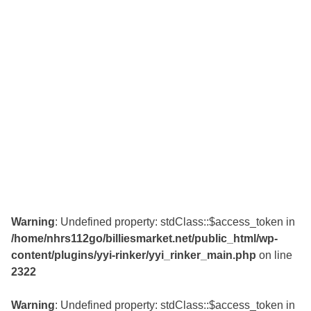
Warning
: Undefined property: stdClass::$access_token in
/home/nhrs112go/billiesmarket.net/public_html/wp-
content/plugins/yyi-rinker/yyi_rinker_main.php
on line
2322
Warning
: Undefined property: stdClass::$access_token in