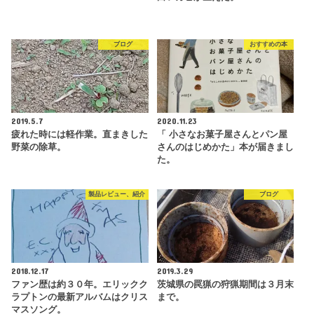
ブログ
おすすめの本
2019.5.7
2020.11.23
疲れた時には軽作業。直まきした
「 小さなお菓子屋さんとパン屋
野菜の除草。
さんのはじめかた」本が届きまし
た。
製品レビュー、紹介
ブログ
2018.12.17
2019.3.29
ファン歴は約３０年。エリックク
茨城県の罠猟の狩猟期間は３月末
ラプトンの最新アルバムはクリス
まで。
マスソング。