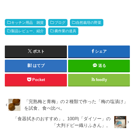
キッチン用品 雑貨
ブログ
自然栽培の野菜
製品レビュー、紹介
農作業の道具
ポスト
シェア
はてブ
送る
Pocket
feedly
「完熟梅と青梅」の２種類で作った「梅の塩漬け」
を試食、食べ比べ。
「食器拭きのおすすめ」。100均「ダイソー」の
「大判ドビー織りふきん」。