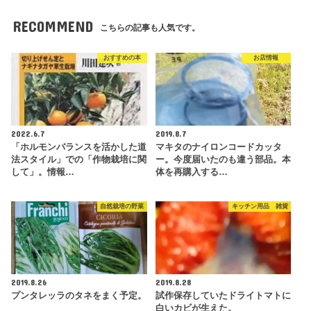
RECOMMEND
こちらの記事も人気です。
おすすめの本
お店情報
2022.6.7
2019.8.7
「ホルモンバランスを活かした道
マキタのナイロンコードカッタ
法スタイル」での「作物栽培に関
ー。今度届いたのも違う部品。本
して」。情報…
体を再購入する…
自然栽培の野菜
キッチン用品 雑貨
2019.8.26
2019.8.28
プンタレッラのタネをまく予定。
試作保存していたドライトマトに
白いカビが生えた。