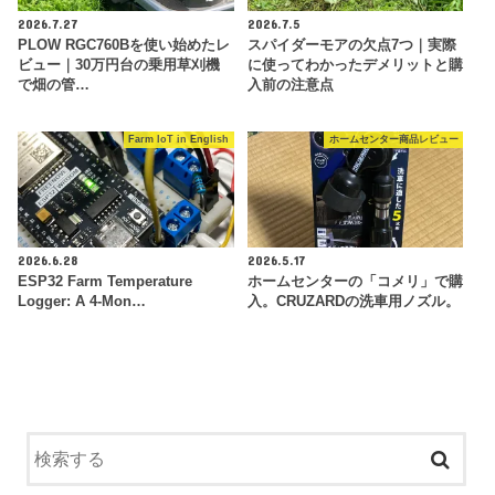
2026.7.27
2026.7.5
PLOW RGC760Bを使い始めたレ
スパイダーモアの欠点7つ｜実際
ビュー｜30万円台の乗用草刈機
に使ってわかったデメリットと購
で畑の管…
入前の注意点
Farm IoT in English
ホームセンター商品レビュー
2026.6.28
2026.5.17
ESP32 Farm Temperature
ホームセンターの「コメリ」で購
Logger: A 4-Mon…
入。CRUZARDの洗車用ノズル。