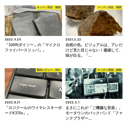
キッチン用品 雑貨
キッチン用品 雑貨
2022.9.29
2021.2.23
「100均ダイソー」の「マイクロ
自然の色。ビジュアルは、アレだ
ファイバースリッパ」。
けど見た目じゃない！凝縮して、
味が出る。「…
製品レビュー、紹介
キッチン用品 雑貨
2022.8.31
2022.5.1
「ロジクールのワイヤレスキーボ
まさにこれが「ご機嫌な音楽」。
ードK370s」。
モータウンのバックバンド「ファ
ンクブラザー…