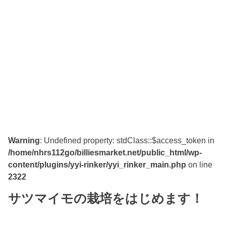
Warning
: Undefined property: stdClass::$access_token in
/home/nhrs112go/billiesmarket.net/public_html/wp-
content/plugins/yyi-rinker/yyi_rinker_main.php
on line
2322
サツマイモの栽培をはじめます！