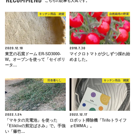
こちらの記事も人気です。
キッチン用品 雑貨
自然栽培の野菜
2020.12.18
2018.7.30
東芝の石窯ドーム ER-SD3000-
マイクロトマトが少しずつ採れ始
W。オーブンを使って「セイボリ
めました。
ータ…
田舎暮らし
キッチン用品 雑貨
2022.1.24
2022.12.17
「マキタの充電池」を使った
ロボット掃除機「Trifoトライフ
「Eliklivの剪定ばさみ」で。手強
ォEMMA」。
い「篠竹…