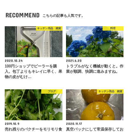
RECOMMEND
こちらの記事も人気です。
キッチン用品 雑貨
料理
2020.10.24
2021.6.20
100円ショップでピーラーを購
トラブルがなく機械が動くと。作
入。包丁よりもキレイに早く、果
業が順調、快調に進みますね。
物の皮がむけ…
ブログ
キッチン用品 雑貨
2019.10.9
2020.11.17
売れ残りのパクチーをモリモリ食
真空パックにして常温保存してお