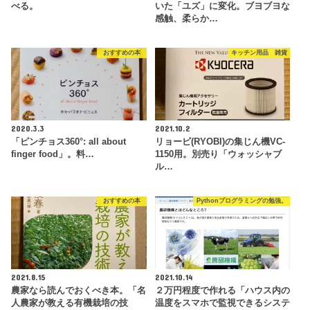
べる。
いた「ユズ」に変化。ブヨブヨな
感触、柔らか…
おすすめの本
キッチン用品 雑貨
2020.3.3
2021.10.2
「ピンチョス360°: all about
リョービ(RYOBI)の集じん機VC-
finger food」。料…
1150用。別売り「ウォッシャブ
ル…
おすすめの本
Pythonプログラミングの勉強。
2021.8.15
2021.10.14
農家なら読んでおくべき本。「名
２万円程度で作れる「ハウス内の
人農家が教える有機栽培の技
温度をスマホで監視できるシステ