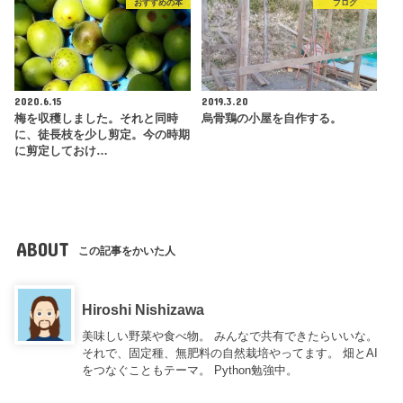
おすすめの本
ブログ
2020.6.15
2019.3.20
梅を収穫しました。それと同時
烏骨鶏の小屋を自作する。
に、徒長枝を少し剪定。今の時期
に剪定しておけ…
ABOUT
この記事をかいた人
Hiroshi Nishizawa
美味しい野菜や食べ物。 みんなで共有できたらいいな。
それで、固定種、無肥料の自然栽培やってます。 畑とAI
をつなぐこともテーマ。 Python勉強中。