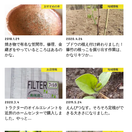
おすすめの本
地域情報
2018.1.29
2020.4.26
焼き物で有名な笠間市。修理、金
ブドウの植え付け終わりました！
継ぎをやっているところはあるの
篠竹の根っこを掘り出す作業は、
かな。
かなりキツか…
お店情報
地域情報
2020.3.4
2019.5.24
トラクターのオイルエレメントを
えんぴつなす。そろそろ定植がで
近所のホームセンターで購入しま
きる大きさになりました。
した。やっと…