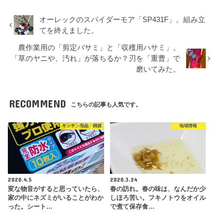
オーレックのスパイダーモア「SP431F」。組み立
てを終えました。
農作業用の「剪定バサミ」と「収穫用ハサミ」。
「草のヤニや、汚れ」が落ちるか？刃を「重曹」で
磨いてみた。
RECOMMEND
こちらの記事も人気です。
キッチン用品 雑貨
地域情報
2020.4.5
2020.3.24
変な物音がすると思っていたら、
春の訪れ。春の味は、なんだか少
家の中にネズミがいることがわか
しほろ苦い。フキノトウをオイル
った。シート…
で煮て保存食…