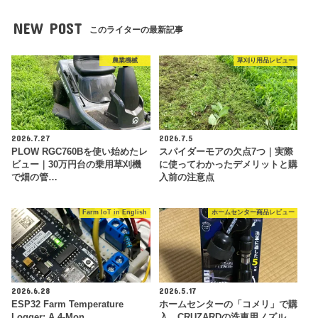
NEW POST
このライターの最新記事
農業機械
草刈り用品レビュー
2026.7.27
2026.7.5
PLOW RGC760Bを使い始めたレ
スパイダーモアの欠点7つ｜実際
ビュー｜30万円台の乗用草刈機
に使ってわかったデメリットと購
で畑の管…
入前の注意点
Farm IoT in English
ホームセンター商品レビュー
2026.6.28
2026.5.17
ESP32 Farm Temperature
ホームセンターの「コメリ」で購
Logger: A 4-Mon…
入。CRUZARDの洗車用ノズル。