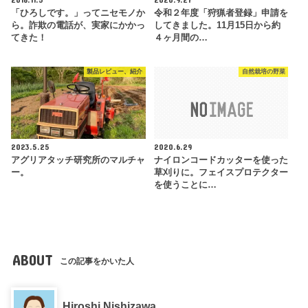
「ひろしです。」ってニセモノか
令和２年度「狩猟者登録」申請を
ら。詐欺の電話が、実家にかかっ
してきました。11月15日から約
てきた！
４ヶ月間の…
製品レビュー、紹介
自然栽培の野菜
2023.5.25
2020.6.29
アグリアタッチ研究所のマルチャ
ナイロンコードカッターを使った
ー。
草刈りに。フェイスプロテクター
を使うことに…
ABOUT
この記事をかいた人
Hiroshi Nishizawa