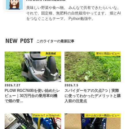
美味しい野菜や食べ物。 みんなで共有できたらいいな。
それで、固定種、無肥料の自然栽培やってます。 畑とAI
をつなぐこともテーマ。 Python勉強中。
NEW POST
このライターの最新記事
農業機械
草刈り用品レビュー
2026.7.27
2026.7.5
PLOW RGC760Bを使い始めたレ
スパイダーモアの欠点7つ｜実際
ビュー｜30万円台の乗用草刈機
に使ってわかったデメリットと購
で畑の管…
入前の注意点
Farm IoT in English
ホームセンター商品レビュー