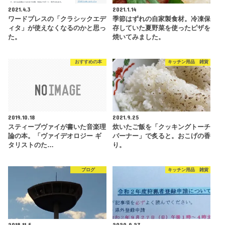
2021.4.3
2021.1.14
ワードプレスの「クラシックエデ
季節はずれの自家製食材。冷凍保
ィタ」が使えなくなるのかと思っ
存していた夏野菜を使ったピザを
た。
焼いてみました。
おすすめの本
キッチン用品 雑貨
2019.10.18
2021.9.25
スティーブヴァイが書いた音楽理
炊いたご飯を「クッキングトーチ
論の本。「ヴァイデオロジー ギ
バーナー」で炙ると。おこげの香
タリストのた…
り。
ブログ
キッチン用品 雑貨
2018.11.5
2020.9.27