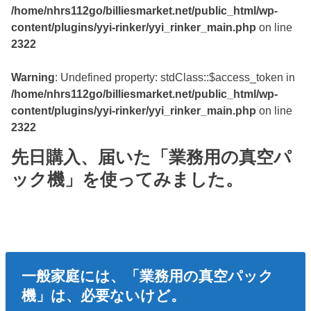
/home/nhrs112go/billiesmarket.net/public_html/wp-
content/plugins/yyi-rinker/yyi_rinker_main.php
on line
2322
Warning
: Undefined property: stdClass::$access_token in
/home/nhrs112go/billiesmarket.net/public_html/wp-
content/plugins/yyi-rinker/yyi_rinker_main.php
on line
2322
先日購入、届いた「業務用の真空パ
ック機」を使ってみました。
一般家庭には、「業務用の真空パック
機」は、必要ないけど。