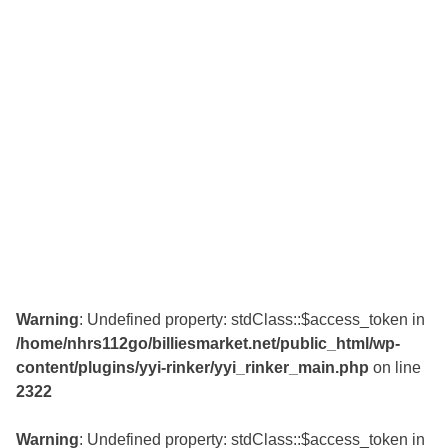
Warning
: Undefined property: stdClass::$access_token in
/home/nhrs112go/billiesmarket.net/public_html/wp-
content/plugins/yyi-rinker/yyi_rinker_main.php
on line
2322
Warning
: Undefined property: stdClass::$access_token in