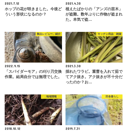
2021.7.12
2021.4.30
ホップの花が咲きました。今後ど
植えたばかりの「アンズの苗木」
ういう形状になるのか？
が盗難。数年ぶりに作物が盗まれ
た。本気で盗…
製品レビュー、紹介
キッチン用品 雑貨
2022.9.15
2021.3.30
「スパイダーモア」の刈り刃交換
採れたワラビ。重曹を入れて茹で
作業。結局自分では無理でした。
てアク抜き。アク抜きが不十分だ
ったのか？お…
地域情報
田舎暮らし
2018.10.12
2019.7.31