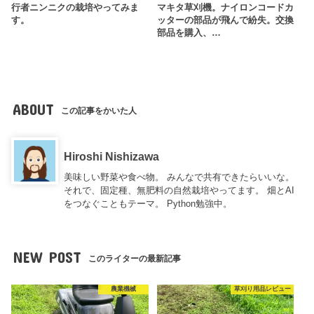
行者ニンニクの栽培やってみま
マキタ草刈機。ナイロンコードカ
す。
ッターの部品が飛んで紛失。交換
部品を購入、…
ABOUT
この記事をかいた人
Hiroshi Nishizawa
美味しい野菜や食べ物。 みんなで共有できたらいいな。
それで、固定種、無肥料の自然栽培やってます。 畑とAI
をつなぐこともテーマ。 Python勉強中。
NEW POST
このライターの最新記事
農業機械
草刈り用品レビュー