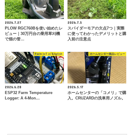
2026.7.27
2026.7.5
PLOW RGC760Bを使い始めたレ
スパイダーモアの欠点7つ｜実際
ビュー｜30万円台の乗用草刈機
に使ってわかったデメリットと購
で畑の管…
入前の注意点
Farm IoT in English
ホームセンター商品レビュー
2026.6.28
2026.5.17
ESP32 Farm Temperature
ホームセンターの「コメリ」で購
Logger: A 4-Mon…
入。CRUZARDの洗車用ノズル。