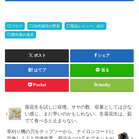
ブログ
自然栽培の野菜
製品レビュー、紹介
農作業の道具
ポスト
シェア
はてブ
送る
Pocket
feedly
落花生を試しに収穫。サヤの数、収量としては少な
い感じ。まだ早いのかもしれない。生落花生は、茹
でて食べると止まらない。
草刈り機の刃をチップソーから、ナイロンコードに
交換しようと交換作業。部品をつけ忘れてナットが