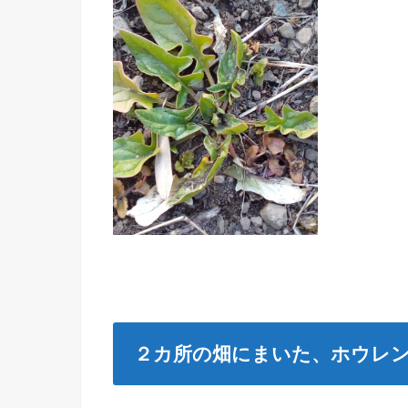
２カ所の畑にまいた、ホウレ