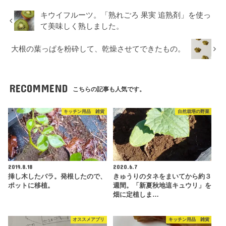
キウイフルーツ。「熟れごろ 果実 追熟剤」を使っ
て美味しく熟しました。
大根の葉っぱを粉砕して、乾燥させてできたもの。
RECOMMEND
こちらの記事も人気です。
キッチン用品 雑貨
自然栽培の野菜
2019.8.18
2020.6.7
挿し木したバラ。発根したので、
きゅうりのタネをまいてから約３
ポットに移植。
週間。「新夏秋地這キュウリ」を
畑に定植しま…
オススメアプリ
キッチン用品 雑貨