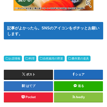
記事がよかったら。SNSのアイコンをポチッとお願い
します。
お店情報
料理
自然栽培の野菜
農作業の道具
ポスト
シェア
はてブ
送る
Pocket
feedly