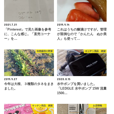
2021.7.21
2019.9.14
「Pinterest」で見た画像を参考
これはうちの糠漬けですが。管理
に、こんな感じ。「直売コーナ
が面倒なので「かんたん ぬか美
ー」を…
人」も使って…
自然栽培の野菜
キッチン用品 雑貨
2019.9.27
2020.8.15
今年は大根、３種類のタネをまき
水中ポンプを買いました。
ました。
「LEDGLE 水中ポンプ 15W 流量
1500…
キッチン用品 雑貨
お店情報