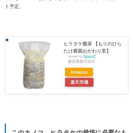
ト予定。
ヒラタケ菌床 【もりのひら
たけ農園おかわり君】
created by
Rinker
森産業株式会社
Amazon
楽天市場
このキノコ、ヒラタケの栽培に必要なも