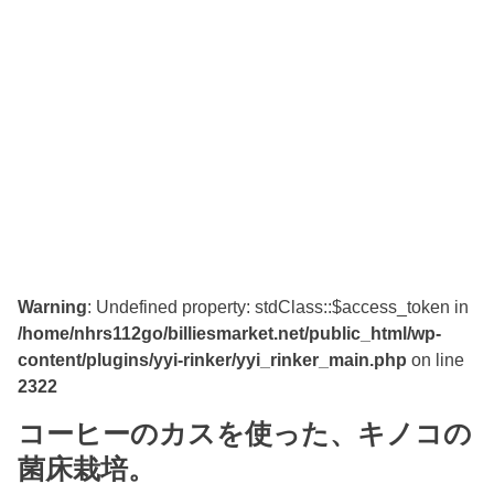
Warning
: Undefined property: stdClass::$access_token in
/home/nhrs112go/billiesmarket.net/public_html/wp-
content/plugins/yyi-rinker/yyi_rinker_main.php
on line
2322
コーヒーのカスを使った、キノコの
菌床栽培。