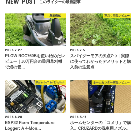
NEW POST
このライターの最新記事
農業機械
草刈り用品レビュー
2026.7.27
2026.7.5
PLOW RGC760Bを使い始めたレ
スパイダーモアの欠点7つ｜実際
ビュー｜30万円台の乗用草刈機
に使ってわかったデメリットと購
で畑の管…
入前の注意点
Farm IoT in English
ホームセンター商品レビュー
2026.6.28
2026.5.17
ESP32 Farm Temperature
ホームセンターの「コメリ」で購
Logger: A 4-Mon…
入。CRUZARDの洗車用ノズル。