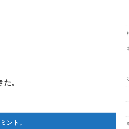
きた。
るミント。