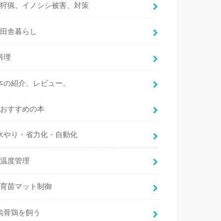
狩猟、イノシシ被害、対策
田舎暮らし
料理
本の紹介、レビュー。
おすすめの本
水やり・省力化・自動化
温度管理
育苗マット制御
烏骨鶏を飼う