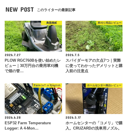
NEW POST
このライターの最新記事
農業機械
草刈り用品レビュー
2026.7.27
2026.7.5
PLOW RGC760Bを使い始めたレ
スパイダーモアの欠点7つ｜実際
ビュー｜30万円台の乗用草刈機
に使ってわかったデメリットと購
で畑の管…
入前の注意点
Farm IoT in English
ホームセンター商品レビュー
2026.6.28
2026.5.17
ESP32 Farm Temperature
ホームセンターの「コメリ」で購
Logger: A 4-Mon…
入。CRUZARDの洗車用ノズル。