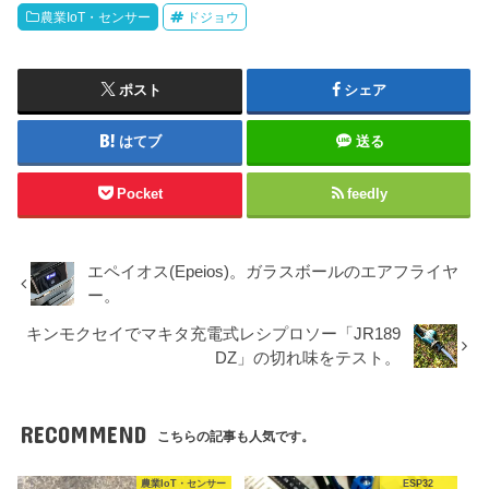
農業IoT・センサー
ドジョウ
ポスト
シェア
はてブ
送る
Pocket
feedly
エペイオス(Epeios)。ガラスボールのエアフライヤ
ー。
キンモクセイでマキタ充電式レシプロソー「JR189
DZ」の切れ味をテスト。
RECOMMEND
こちらの記事も人気です。
農業IoT・センサー
ESP32