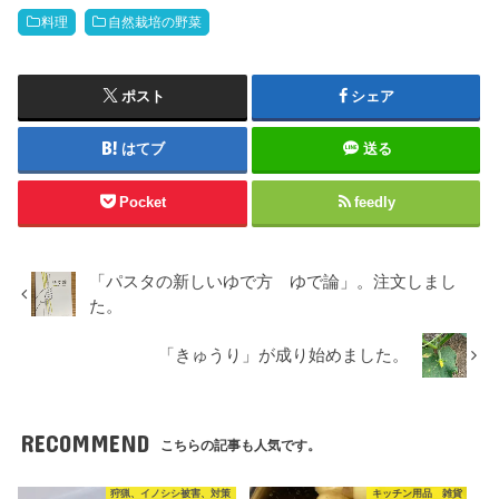
料理
自然栽培の野菜
ポスト
シェア
はてブ
送る
Pocket
feedly
「パスタの新しいゆで方 ゆで論」。注文しまし
た。
「きゅうり」が成り始めました。
RECOMMEND
こちらの記事も人気です。
狩猟、イノシシ被害、対策
キッチン用品 雑貨