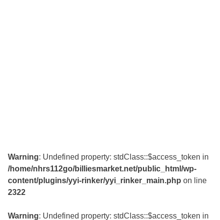
Warning
: Undefined property: stdClass::$access_token in
/home/nhrs112go/billiesmarket.net/public_html/wp-
content/plugins/yyi-rinker/yyi_rinker_main.php
on line
2322
Warning
: Undefined property: stdClass::$access_token in