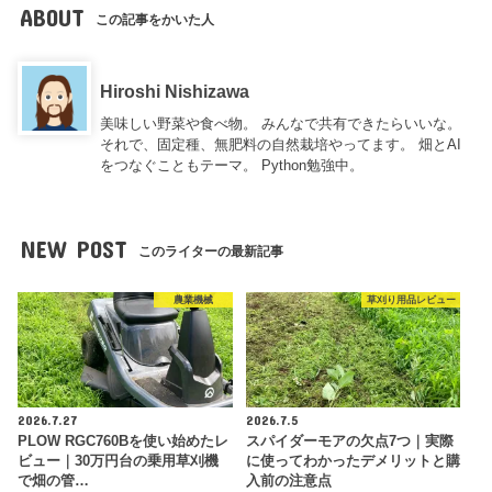
ABOUT
この記事をかいた人
Hiroshi Nishizawa
美味しい野菜や食べ物。 みんなで共有できたらいいな。
それで、固定種、無肥料の自然栽培やってます。 畑とAI
をつなぐこともテーマ。 Python勉強中。
NEW POST
このライターの最新記事
農業機械
草刈り用品レビュー
2026.7.27
2026.7.5
PLOW RGC760Bを使い始めたレ
スパイダーモアの欠点7つ｜実際
ビュー｜30万円台の乗用草刈機
に使ってわかったデメリットと購
で畑の管…
入前の注意点