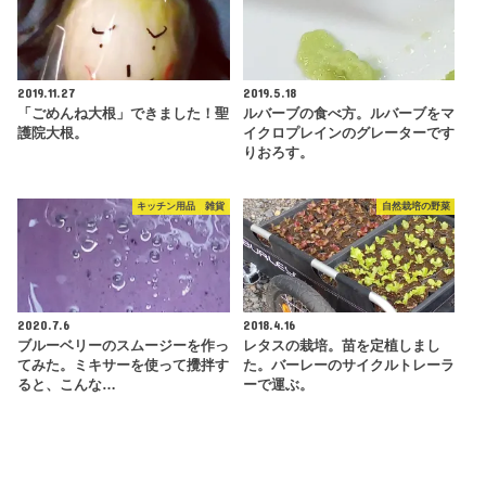
2019.11.27
2019.5.18
「ごめんね大根」できました！聖
ルバーブの食べ方。ルバーブをマ
護院大根。
イクロプレインのグレーターです
りおろす。
キッチン用品 雑貨
自然栽培の野菜
2020.7.6
2018.4.16
ブルーベリーのスムージーを作っ
レタスの栽培。苗を定植しまし
てみた。ミキサーを使って攪拌す
た。バーレーのサイクルトレーラ
ると、こんな…
ーで運ぶ。