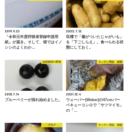
2019.9.23
2022.7.12
「令和元年度狩猟者登録申請用
収穫で「傷がついたじゃがいも」
紙」が届き。そして、畑ではイノ
を「下ごしらえ」。食べられる状
シシのよくわか…
態にしておく。
自然栽培の野菜
キッチン用品 雑貨
2018.7.14
2021.12.4
ブルーベリーが採れ始めました。
ウェーバー(Weber)の47cmバー
ベキューコンロで「サツマイモ」
の「…
ブログ
キッチン用品 雑貨