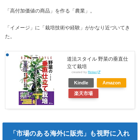
「高付加価値の商品」を作る「農業」。
「イメージ」に「栽培技術や経験」がかなり近づいてき
た。
道法スタイル 野菜の垂直仕
立て栽培
created by
Rinker
Kindle
Amazon
楽天市場
「市場のある海外に販売」も視野に入れ