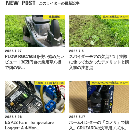
NEW POST
このライターの最新記事
農業機械
草刈り用品レビュー
2026.7.27
2026.7.5
PLOW RGC760Bを使い始めたレ
スパイダーモアの欠点7つ｜実際
ビュー｜30万円台の乗用草刈機
に使ってわかったデメリットと購
で畑の管…
入前の注意点
Farm IoT in English
ホームセンター商品レビュー
2026.6.28
2026.5.17
ESP32 Farm Temperature
ホームセンターの「コメリ」で購
Logger: A 4-Mon…
入。CRUZARDの洗車用ノズル。