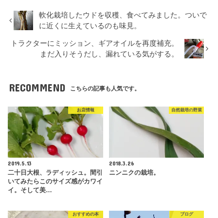
軟化栽培したウドを収穫、食べてみました。ついで
に近くに生えているのも味見。
トラクターにミッション、ギアオイルを再度補充。
まだ入りそうだし、漏れている気がする。
RECOMMEND
こちらの記事も人気です。
お店情報
自然栽培の野菜
2019.5.13
2018.3.26
二十日大根、ラディッシュ。間引
ニンニクの栽培。
いてみたらこのサイズ感がカワイ
イ。そして美…
おすすめの本
ブログ