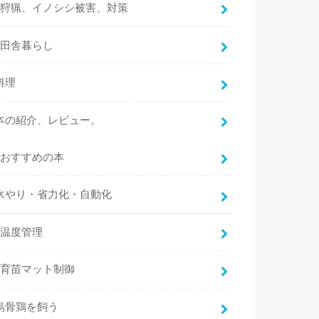
狩猟、イノシシ被害、対策
田舎暮らし
料理
本の紹介、レビュー。
おすすめの本
水やり・省力化・自動化
温度管理
育苗マット制御
烏骨鶏を飼う