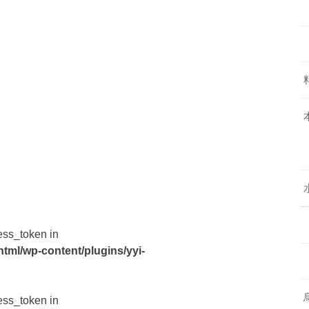
ess_token in
html/wp-content/plugins/yyi-
ess_token in