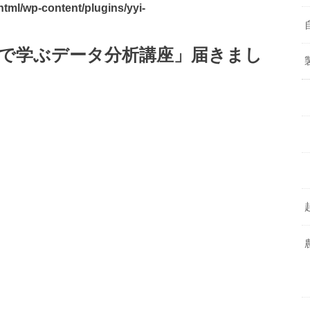
html/wp-content/plugins/yyi-
遊んで学ぶデータ分析講座」届きまし