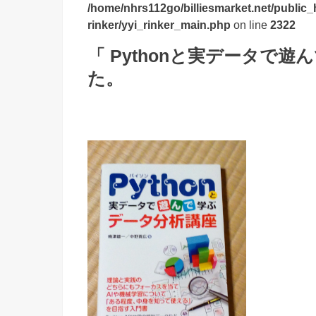
/home/nhrs112go/billiesmarket.net/public_
rinker/yyi_rinker_main.php
on line
2322
「 Pythonと実データで
た。