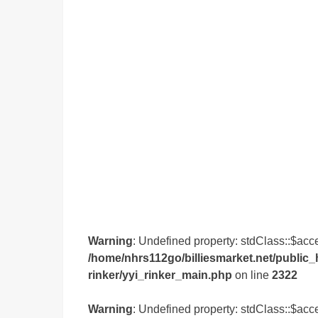
Warning
: Undefined property: stdClass::$acc
/home/nhrs112go/billiesmarket.net/public_
rinker/yyi_rinker_main.php
on line
2322
Warning
: Undefined property: stdClass::$acc