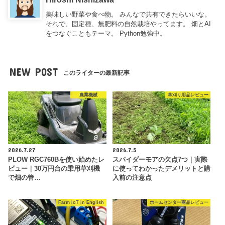
美味しい野菜や食べ物。 みんなで共有できたらいいな。
それで、固定種、無肥料の自然栽培やってます。 畑とAI
をつなぐこともテーマ。 Python勉強中。
NEW POST
このライターの最新記事
農業機械
草刈り用品レビュー
2026.7.27
2026.7.5
PLOW RGC760Bを使い始めたレ
スパイダーモアの欠点7つ｜実際
ビュー｜30万円台の乗用草刈機
に使ってわかったデメリットと購
で畑の管…
入前の注意点
Farm IoT in English
ホームセンター商品レビュー