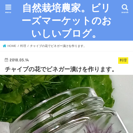
自然栽培農家。ビリ
menu
search
ーズマーケットのお
いしいブログ。
HOME
料理
チャイブの花でビネガー漬けを作ります。
2018.05.14
料理
チャイブの花でビネガー漬けを作ります。