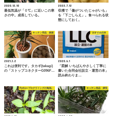
2020.12.10
2022.7.12
最低気温が「０℃」に近いこの寒
収穫で「傷がついたじゃがいも」
さの中。成長している。
を「下ごしらえ」。食べられる状
態にしておく。
キッチン用品 雑貨
おすすめの本
2021.3.2
2020.6.1
これは便利です。タカギ(takagi)
「図解 いちばんやさしく丁寧に
の「ストップコネクターG096F…
書いた合同会社設立・運営の本」
読み終わりま…
Pythonプログラミングの勉強。
キッチン用品 雑貨