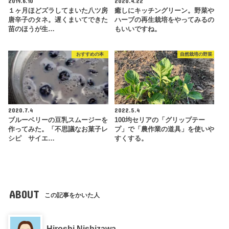
2019.6.10
2020.4.22
１ヶ月ほどズラしてまいた八ツ房
癒しにキッチングリーン。野菜や
唐辛子のタネ。遅くまいてできた
ハーブの再生栽培をやってみるの
苗のほうが生…
もいいですね。
おすすめの本
自然栽培の野菜
2020.7.4
2022.5.4
ブルーベリーの豆乳スムージーを
100均セリアの「グリップテー
作ってみた。「不思議なお菓子レ
プ」で「農作業の道具」を使いや
シピ サイエ…
すくする。
ABOUT
この記事をかいた人
Hiroshi Nishizawa