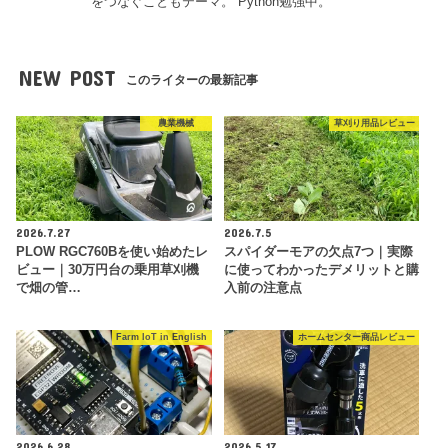
をつなぐこともテーマ。 Python勉強中。
NEW POST
このライターの最新記事
農業機械
草刈り用品レビュー
2026.7.27
2026.7.5
PLOW RGC760Bを使い始めたレ
スパイダーモアの欠点7つ｜実際
ビュー｜30万円台の乗用草刈機
に使ってわかったデメリットと購
で畑の管…
入前の注意点
Farm IoT in English
ホームセンター商品レビュー
2026.6.28
2026.5.17