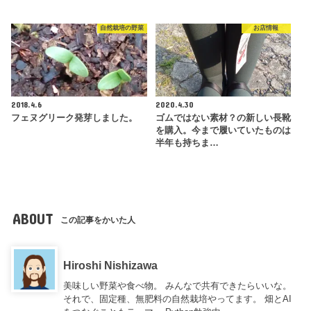
自然栽培の野菜
お店情報
2018.4.6
2020.4.30
フェヌグリーク発芽しました。
ゴムではない素材？の新しい長靴
を購入。今まで履いていたものは
半年も持ちま…
ABOUT
この記事をかいた人
Hiroshi Nishizawa
美味しい野菜や食べ物。 みんなで共有できたらいいな。
それで、固定種、無肥料の自然栽培やってます。 畑とAI