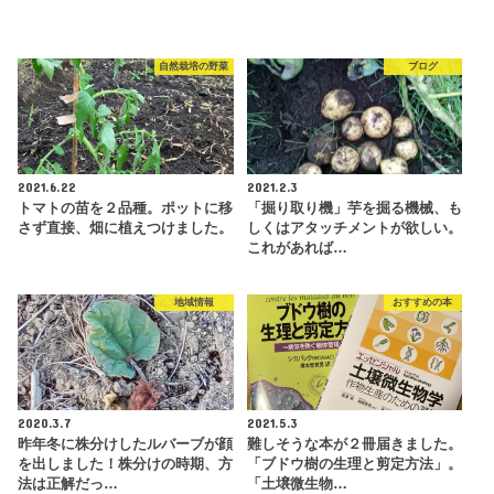
自然栽培の野菜
ブログ
2021.6.22
2021.2.3
トマトの苗を２品種。ポットに移
「掘り取り機」芋を掘る機械、も
さず直接、畑に植えつけました。
しくはアタッチメントが欲しい。
これがあれば…
地域情報
おすすめの本
2020.3.7
2021.5.3
昨年冬に株分けしたルバーブが顔
難しそうな本が２冊届きました。
を出しました！株分けの時期、方
「ブドウ樹の生理と剪定方法」。
法は正解だっ…
「土壌微生物…