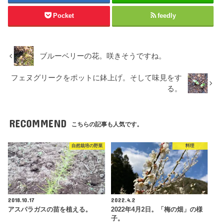
Pocket
feedly
ブルーベリーの花。咲きそうですね。
フェヌグリークをポットに鉢上げ。そして味見をす
る。
RECOMMEND
こちらの記事も人気です。
自然栽培の野菜
料理
2018.10.17
2022.4.2
アスパラガスの苗を植える。
2022年4月2日。「梅の畑」の様
子。