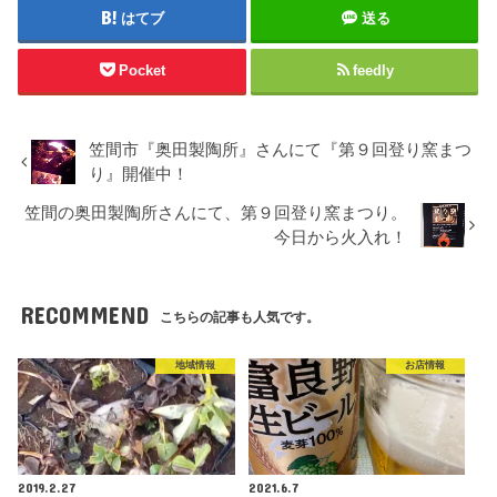
はてブ
送る
Pocket
feedly
笠間市『奥田製陶所』さんにて『第９回登り窯まつ
り』開催中！
笠間の奥田製陶所さんにて、第９回登り窯まつり。
今日から火入れ！
RECOMMEND
こちらの記事も人気です。
地域情報
お店情報
2019.2.27
2021.6.7