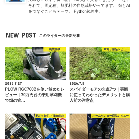
それで、固定種、無肥料の自然栽培やってます。 畑とAI
をつなぐこともテーマ。 Python勉強中。
NEW POST
このライターの最新記事
農業機械
草刈り用品レビュー
2026.7.27
2026.7.5
PLOW RGC760Bを使い始めたレ
スパイダーモアの欠点7つ｜実際
ビュー｜30万円台の乗用草刈機
に使ってわかったデメリットと購
で畑の管…
入前の注意点
Farm IoT in English
ホームセンター商品レビュー