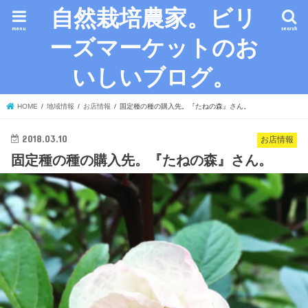
自然栽培農家。ビリ
menu
search
ーズマーケットのお
いしいブログ。
HOME
地域情報
お店情報
固定種の種の購入先。『たねの森』さん。
2018.03.10
お店情報
固定種の種の購入先。『たねの森』さん。