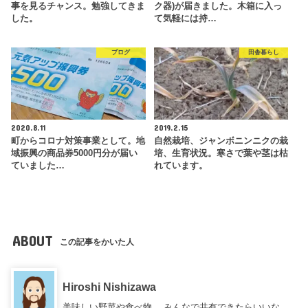
事を見るチャンス。勉強してきま
ク器)が届きました。木箱に入っ
した。
て気軽には持…
ブログ
田舎暮らし
2020.8.11
2019.2.15
町からコロナ対策事業として。地
自然栽培、ジャンボニンニクの栽
域振興の商品券5000円分が届い
培、生育状況。寒さで葉や茎は枯
ていました…
れています。
ABOUT
この記事をかいた人
Hiroshi Nishizawa
美味しい野菜や食べ物。 みんなで共有できたらいいな。