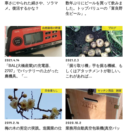
寒さにやられた絹さや、ソラマ
数年ぶりにビールを買って飲みま
メ。復活するかな？
した。トップバリューの「富良野
生ビール」。
自然栽培の野菜
ブログ
2021.4.14
2021.2.3
「BAL(大橋産業)の充電器、
「掘り取り機」芋を掘る機械、も
2707」でバッテリーの上がった
しくはアタッチメントが欲しい。
農機具。「…
これがあれば…
田舎暮らし
キッチン用品 雑貨
2019.2.16
2020.10.2
梅の木の剪定の実践。造園業の仕
業務用自動真空包装機(真空パッ