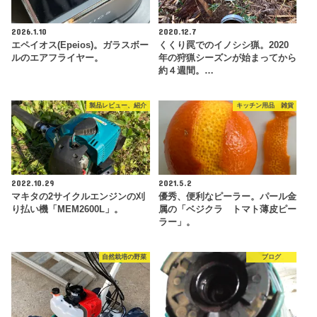
2026.1.10
2020.12.7
エペイオス(Epeios)。ガラスボー
くくり罠でのイノシシ猟。2020
ルのエアフライヤー。
年の狩猟シーズンが始まってから
約４週間。…
製品レビュー、紹介
キッチン用品 雑貨
2022.10.29
2021.5.2
マキタの2サイクルエンジンの刈
優秀、便利なピーラー。パール金
り払い機「MEM2600L」。
属の「ベジクラ トマト薄皮ピー
ラー」。
自然栽培の野菜
ブログ