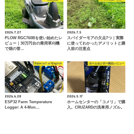
2026.7.27
2026.7.5
PLOW RGC760Bを使い始めたレ
スパイダーモアの欠点7つ｜実際
ビュー｜30万円台の乗用草刈機
に使ってわかったデメリットと購
で畑の管…
入前の注意点
Farm IoT in English
ホームセンター商品レビュー
2026.6.28
2026.5.17
ESP32 Farm Temperature
ホームセンターの「コメリ」で購
Logger: A 4-Mon…
入。CRUZARDの洗車用ノズル。