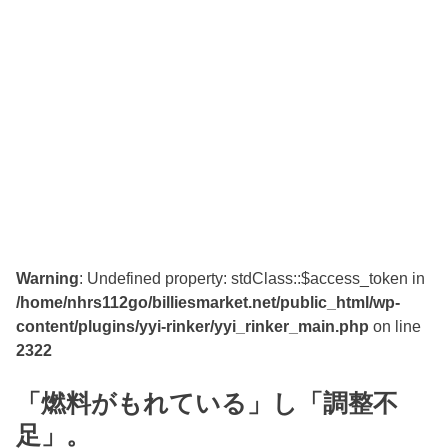
Warning
: Undefined property: stdClass::$access_token in
/home/nhrs112go/billiesmarket.net/public_html/wp-
content/plugins/yyi-rinker/yyi_rinker_main.php
on line
2322
「燃料がもれている」し「調整不
足」。