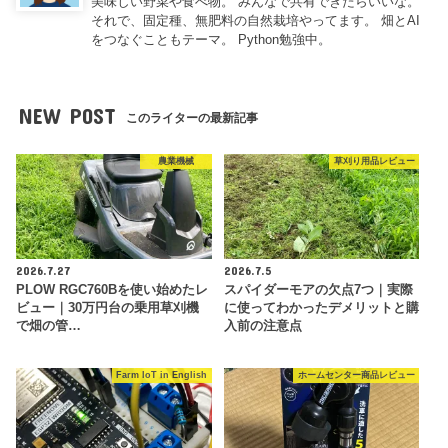
美味しい野菜や食べ物。 みんなで共有できたらいいな。
それで、固定種、無肥料の自然栽培やってます。 畑とAI
をつなぐこともテーマ。 Python勉強中。
NEW POST
このライターの最新記事
農業機械
草刈り用品レビュー
2026.7.27
2026.7.5
PLOW RGC760Bを使い始めたレ
スパイダーモアの欠点7つ｜実際
ビュー｜30万円台の乗用草刈機
に使ってわかったデメリットと購
で畑の管…
入前の注意点
Farm IoT in English
ホームセンター商品レビュー