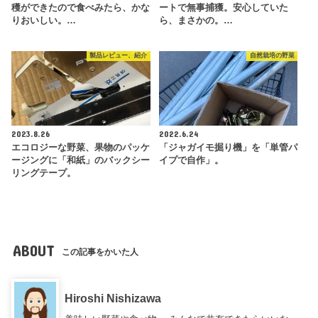
穫ができたので食べみたら、かな
ートで無事捕獲。安心していた
りおいしい。…
ら、まさかの。…
製品レビュー、紹介
自然栽培の野菜
2023.8.26
2022.6.24
エコロジーな野菜、果物のパッケ
「ジャガイモ掘り機」を「単管パ
ージングに「和紙」のバックシー
イプで自作」。
リングテープ。
ABOUT
この記事をかいた人
Hiroshi Nishizawa