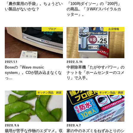
「農作業用の手袋」。ちょうどい
「100均ダイソー」の「200円」
い製品がないかな？
の商品。「３WAYスパイラルカ
ッター」。
ブログ
お店情報
2021.1.1
2022.5.14
Boseの「Wave music
中耕除草機「たがやすパワー」の
system」。CDが読み込まなくな
ナットを「ホームセンターのコメ
っ…
リ」で入手。
キッチン用品 雑貨
キッチン用品 雑貨
2020.9.6
2020.4.7
栽培が苦手な作物のエダマメ。収
家の中のネズミをねずみとりのシ