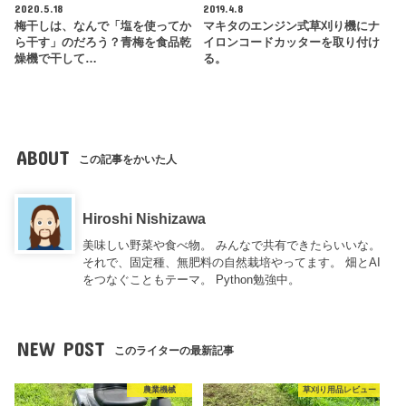
2020.5.18
2019.4.8
梅干しは、なんで「塩を使ってか
マキタのエンジン式草刈り機にナ
ら干す」のだろう？青梅を食品乾
イロンコードカッターを取り付け
燥機で干して…
る。
ABOUT
この記事をかいた人
Hiroshi Nishizawa
美味しい野菜や食べ物。 みんなで共有できたらいいな。
それで、固定種、無肥料の自然栽培やってます。 畑とAI
をつなぐこともテーマ。 Python勉強中。
NEW POST
このライターの最新記事
農業機械
草刈り用品レビュー