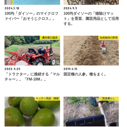
2024.3.18
2024.9.9
100均「ダイソー」のマイクロフ
100均ダイソーの「猫除けマッ
ァイバー「おそうじクロス」。
ト」を育苗、園芸用品として活用
する。
農作業の道具
自然栽培の野菜
2022.9.25
2019.4.15
「トラクター」に接続する「マル
固定種の人参。種をまく。
チャー」。「FM-18M」。
キッチン用品 雑貨
田舎暮らし