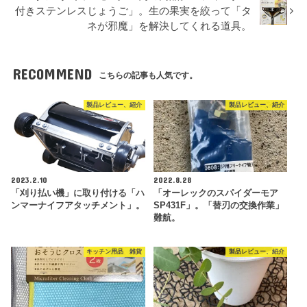
付きステンレスじょうご」。生の果実を絞って「タ
ネが邪魔」を解決してくれる道具。
RECOMMEND
こちらの記事も人気です。
製品レビュー、紹介
製品レビュー、紹介
2023.2.10
2022.8.28
「刈り払い機」に取り付ける「ハ
「オーレックのスパイダーモア
ンマーナイフアタッチメント」。
SP431F」。「替刃の交換作業」
難航。
キッチン用品 雑貨
製品レビュー、紹介