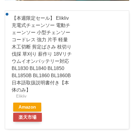
【本週限定セール】 Elikliv
充電式チェーンソー 電動チ
ェーンソー 小型チェンソー
コードレス 強力 片手 軽量
木工切断 剪定ばさみ 枝切り
伐採 草刈り 薪作り 18Vリチ
ウムイオンバッテリー対応
BL1830 BL1840 BL1850
BL1850B BL1860 BL1860B
日本語取扱説明書付き【本
体のみ】
Elikliv
Amazon
楽天市場