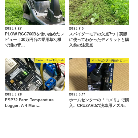
2026.7.27
2026.7.5
PLOW RGC760Bを使い始めたレ
スパイダーモアの欠点7つ｜実際
ビュー｜30万円台の乗用草刈機
に使ってわかったデメリットと購
で畑の管…
入前の注意点
Farm IoT in English
ホームセンター商品レビュー
2026.6.28
2026.5.17
ESP32 Farm Temperature
ホームセンターの「コメリ」で購
Logger: A 4-Mon…
入。CRUZARDの洗車用ノズル。