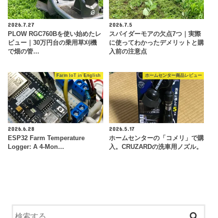
2026.7.27
2026.7.5
PLOW RGC760Bを使い始めたレ
スパイダーモアの欠点7つ｜実際
ビュー｜30万円台の乗用草刈機
に使ってわかったデメリットと購
で畑の管…
入前の注意点
Farm IoT in English
ホームセンター商品レビュー
2026.6.28
2026.5.17
ESP32 Farm Temperature
ホームセンターの「コメリ」で購
Logger: A 4-Mon…
入。CRUZARDの洗車用ノズル。