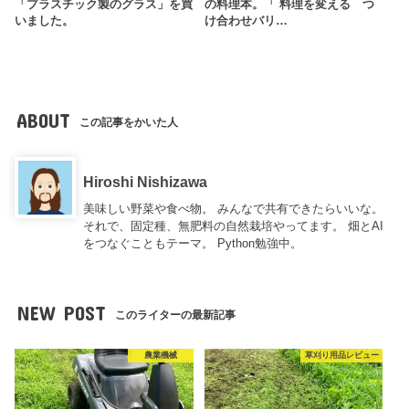
「プラスチック製のグラス」を買
の料理本。「 料理を変える つ
いました。
け合わせバリ…
ABOUT
この記事をかいた人
Hiroshi Nishizawa
美味しい野菜や食べ物。 みんなで共有できたらいいな。
それで、固定種、無肥料の自然栽培やってます。 畑とAI
をつなぐこともテーマ。 Python勉強中。
NEW POST
このライターの最新記事
農業機械
草刈り用品レビュー