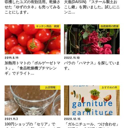
収穫したユズの有効活用。乾燥さ
大進(DAISIN) 「スチール製土お
せた「ゆずのタネ」も売ってみる
こし鍬」を買いました。試しにニ
ことにします。
ンニ…
キッチン用品 雑貨
自然栽培の野菜
2019.8.19
2022.11.10
加熱用トマトの「ボルゲーゼトマ
バラの「ハマナス」を探していま
ト」。「食品乾燥機プチマレン
す。
ギ」でドライト…
お店情報
おすすめの本
2021.11.3
2020.12.15
100円ショップの「セリア」で
「ガルニチュール、つけ合わせ」