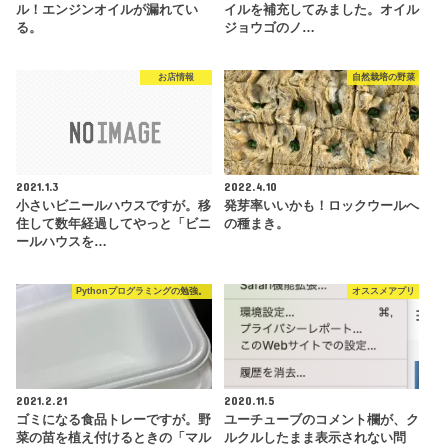
ル！エンジンオイルが漏れてい
イルを補充してみました。オイル
る。
ジョウゴのノ…
お店情報
自然栽培の野菜
2021.1.3
2022.4.10
小さいビニールハウスですが。移
発芽率いいかも！ロックウールへ
住して数年経過してやっと「ビニ
の種まき。
ールハウスを…
Pythonプログラミングの勉強。
オススメアプリ
2021.2.21
2020.11.5
ゴミになる食品トレーですが。野
ユーチューブのコメント欄が、ク
菜の苗を植え付けるときの「マル
ルクルしたまま表示されない問