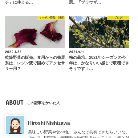
チ」に使える…
題。「ブラウザ…
キッチン用品 雑貨
ブログ
2020.1.22
2021.4.11
乾燥野菜の販売。食用からの発展
梅の栽培。2021年シーズンの今
系は、レジン液で固めてアクセサ
年は、かなりいい感じで収穫でき
リー用？
そうです！…
ABOUT
この記事をかいた人
Hiroshi Nishizawa
美味しい野菜や食べ物。 みんなで共有できたらいいな。
それで、固定種、無肥料の自然栽培やってます。 畑とAI