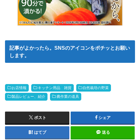
記事がよかったら。SNSのアイコンをポチッとお願い
します。
お店情報
キッチン用品 雑貨
自然栽培の野菜
製品レビュー、紹介
農作業の道具
ポスト
シェア
はてブ
送る