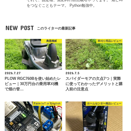
をつなぐこともテーマ。 Python勉強中。
NEW POST
このライターの最新記事
農業機械
草刈り用品レビュー
2026.7.27
2026.7.5
PLOW RGC760Bを使い始めたレ
スパイダーモアの欠点7つ｜実際
ビュー｜30万円台の乗用草刈機
に使ってわかったデメリットと購
で畑の管…
入前の注意点
Farm IoT in English
ホームセンター商品レビュー